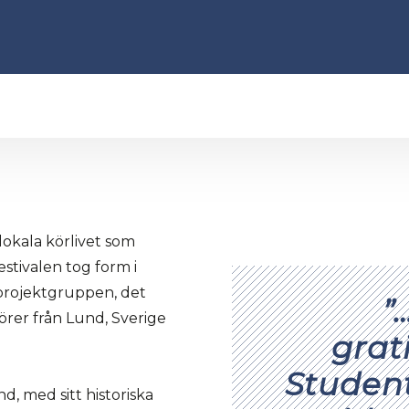
lokala körlivet som
tivalen tog form i
projektgruppen, det
”
örer från Lund, Sverige
grat
Studen
d, med sitt historiska