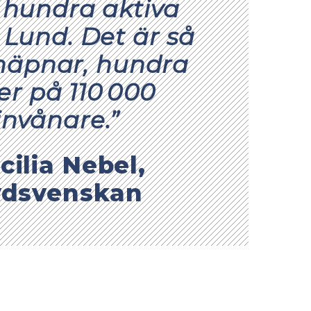
 hundra aktiva
i Lund. Det är så
äpnar, hundra
er på 110 000
invånare.”
cilia Nebel,
ydsvenskan