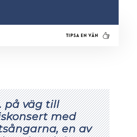
Tipsa en vän
… på väg till
iskonsert med
tsångarna, en av