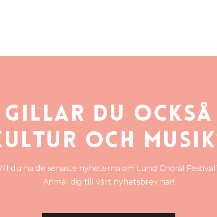
Gillar du också
kultur och musik
Vill du ha de senaste nyheterna om Lund Choral Festival
Anmäl dig till vårt nyhetsbrev här!