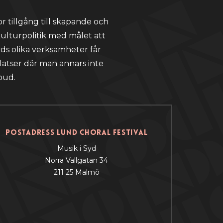
r tillgång till skapande och
kulturpolitik med målet att
ds olika verksamheter får
latser där man annars inte
bud.
Postadress Lund Choral Festival
Musik i Syd
Norra Vallgatan 34
211 25 Malmö