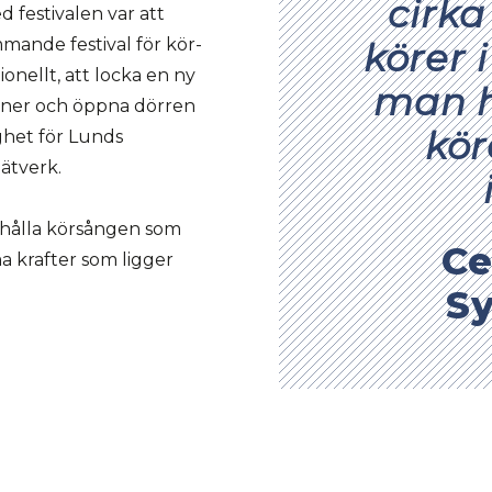
cirka
 festivalen var att
ande festival för kör-
körer 
ionellt, att locka en ny
man h
scener och öppna dörren
kör
ghet för Lunds
ätverk.
mhålla körsången som
Ce
a krafter som ligger
S