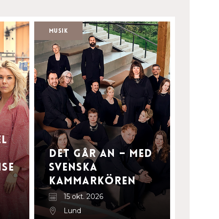
Musik
el
Det går an – med
se
Svenska
Kammarkören
15 okt. 2026
Lund