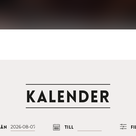
Kalender
rån
Till
F