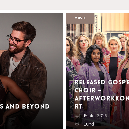
Musik
Released Gosp
Choir –
Afterworkkon
rs and Beyond
rt
15 okt. 2026
Lund