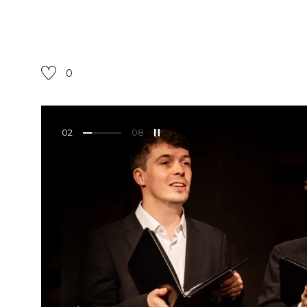
0
02
08