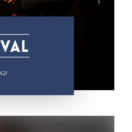
ival
42!