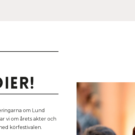
ier!
ateringarna om Lund
tar vi om årets akter och
med körfestivalen.