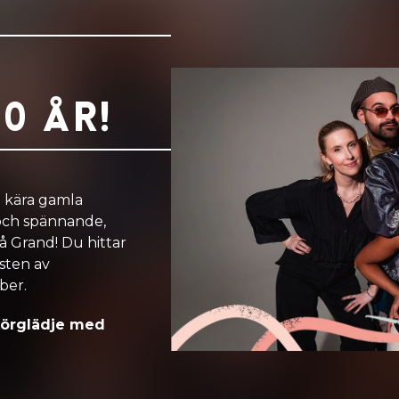
0 år!
 kära gamla
och spännande,
på Grand!
Du hittar
sten av
ber.
 körglädje med