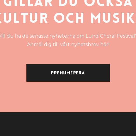
Gillar du också
kultur och musik
Vill du ha de senaste nyheterna om Lund Choral Festival
Anmäl dig till vårt nyhetsbrev här!
Prenumerera