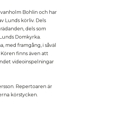
Svanholm Bohlin och har
av Lunds körliv. Dels
rädanden, dels som
i Lunds Domkyrka.
a, med framgång, i såväl
Kören finns även att
undet videoinspelningar
ersson. Repertoaren är
erna körstycken.