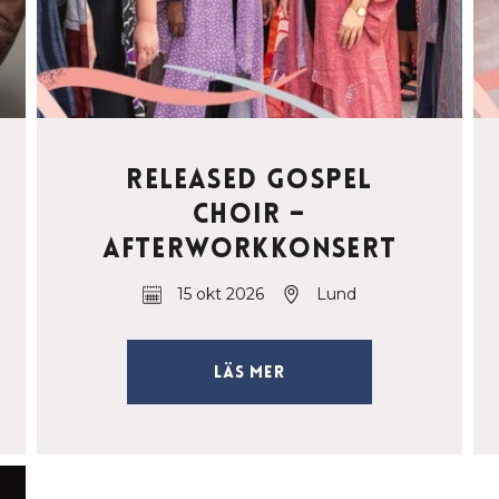
Released Gospel
Choir –
Afterworkkonsert
15 okt 2026
Lund
Läs mer