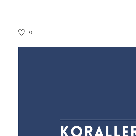
0
Koralle