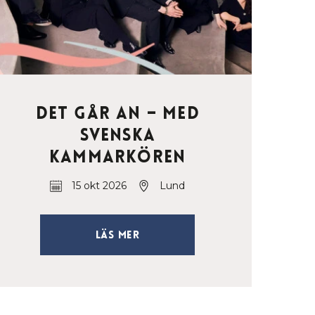
Det går an – med
Svenska
Kammarkören
15 okt 2026
Lund
Läs mer