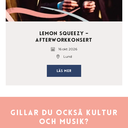
Lemon Squeezy –
afterworkkonsert
16 okt 2026
Lund
Läs mer
Gillar du också kultur
och musik?