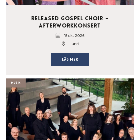
Released Gospel Choir –
Afterworkkonsert
15 okt 2026
Lund
Läs mer
Musik