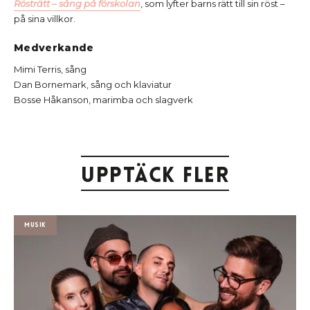
Rösträtt – sång på förskolan
, som lyfter barns rätt till sin röst –
på sina villkor.
Medverkande
Mimi Terris, sång
Dan Bornemark, sång och klaviatur
Bosse Håkanson, marimba och slagverk
Upptäck fler
Musik