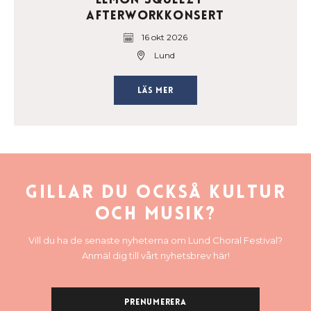
afterworkkonsert
16 okt 2026
Lund
Läs mer
Gillar du också kultur
och musik?
Vill du ha de senaste nyheterna om Lund Choral Festival?
Anmäl dig till vårt nyhetsbrev här!
Prenumerera